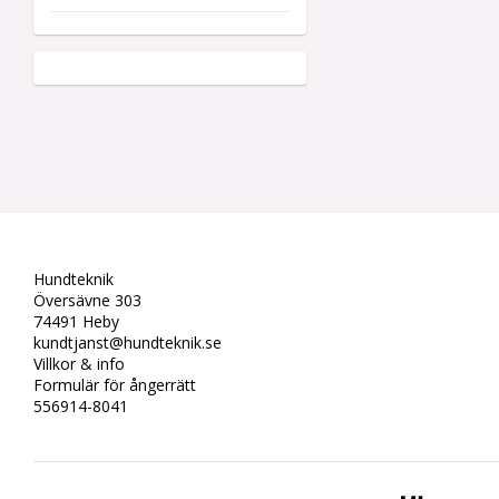
Hundteknik
Översävne 303
74491 Heby
kundtjanst@hundteknik.se
Villkor & info
Formulär för ångerrätt
556914-8041