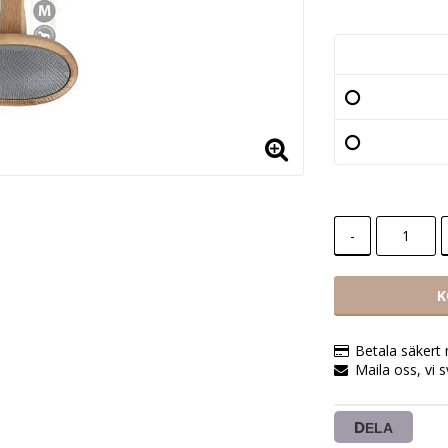
-
K
Betala säkert
Maila oss, vi 
DELA