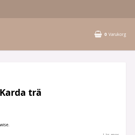
0
Varukorg
Karda trä
wise.
Läs mer...