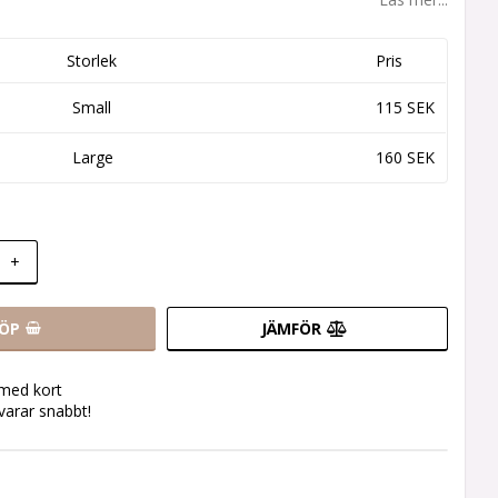
Storlek
Pris
Small
115 SEK
Large
160 SEK
+
ÖP
JÄMFÖR
 med kort
svarar snabbt!