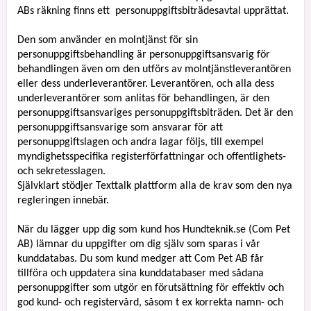
ABs räkning finns ett personuppgiftsbiträdesavtal upprättat.
Den som använder en molntjänst för sin
personuppgiftsbehandling är personuppgiftsansvarig för
behandlingen även om den utförs av molntjänstleverantören
eller dess underleverantörer. Leverantören, och alla dess
underleverantörer som anlitas för behandlingen, är den
personuppgiftsansvariges personuppgiftsbiträden. Det är den
personuppgiftsansvarige som ansvarar för att
personuppgiftslagen och andra lagar följs, till exempel
myndighetsspecifika registerförfattningar och offentlighets-
och sekretesslagen.
Självklart stödjer Texttalk plattform alla de krav som den nya
regleringen innebär.
När
d
u
lägger upp dig som kund hos Hundteknik.se (Com Pet
AB) lämnar du uppgifter om dig själv som
sparas i vår
kunddatabas. Du som kund medger att Com Pet AB får
tillföra och uppdatera sina kunddatabaser med sådana
personuppgifter som utgör en förutsättning för effektiv och
god kund- och registervård, såsom t ex korrekta namn- och