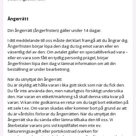
Ångerrätt
Din ångerrätt (ångerfristen) gäller under 14 dagar.
I ditt meddelande till oss måste det klart framgå att du ångrar dig.
Ångerfristen börjar löpa den dag du tog emot varan eller en
väsentlig del av den. Om avtalet gäller en specialtillverkad vara –
eller en vara som fått en tydlig personlig prägel, börjar
ångerfristen löpa den dag vi lämnat information om att din
beställning är under bearbetning.
När du utnyttjat din ångerrätt:
Du är skyldig att hålla varan i lika gott skick som när du fick den.
Du får inte använda den, men naturligtvis försiktigt undersöka
den. Har varan en etikett/märkning så skall denna sitta kvar på
varan. Vi kan inte godkänna en retur om du tagit bort etiketten på
ett sele t ex. Om varan skadas eller kommer bort på grund av att
du är vårdslös förlorar du ångerrätten. När du utnyttjat din
ångerrätt ska du sända eller lämna tillbaka den till oss. Vi
återbetalar varans pris vid köptillfället men inte ev.
faktureringsavgift eller portokostnad (varken för