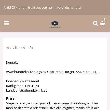
Alltid 65 kronor i frakt oavsett hur mycket du handlar!
0
Villkor & Info
Kontakt:
www.hundteknik.se ägs av Com Pet AB (orgnr:
556914-8041)
.
Innehar F-skattesedel
Bankgironr: 135-4174
kundtjanst(a)hundteknik.se
Priser
Varje vara anges med pris inklusive moms. I kundvagnen kan
man se det totala priset inklusive alla avgifter, moms, frakt och