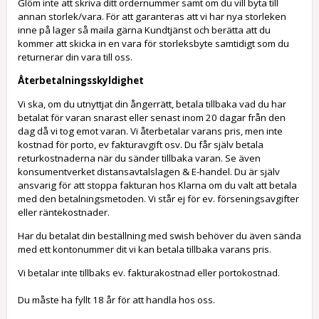
Glöm inte att skriva ditt ordernummer samt om du vill byta till
annan storlek/vara. För att garanteras att vi har nya storleken
inne på lager så maila gärna Kundtjänst och berätta att du
kommer att skicka in en vara för storleksbyte samtidigt som du
returnerar din vara till oss.
Återbetalningsskyldighet
Vi ska, om du utnyttjat din ångerrätt, betala tillbaka vad du har
betalat för varan snarast eller senast inom 20 dagar från den
dag då vi tog emot varan. Vi återbetalar varans pris, men inte
kostnad för porto, ev fakturavgift osv. Du får själv betala
returkostnaderna när du sänder tillbaka varan. Se även
konsumentverket distansavtalslagen & E-handel. Du är själv
ansvarig för att stoppa fakturan hos Klarna om du valt att betala
med den betalningsmetoden. Vi står ej för ev. förseningsavgifter
eller räntekostnader.
Har du betalat din beställning med swish behöver du även sända
med ett kontonummer dit vi kan betala tillbaka varans pris.
Vi betalar inte tillbaks ev. fakturakostnad eller portokostnad.
Du måste ha fyllt 18 år för att handla hos oss.