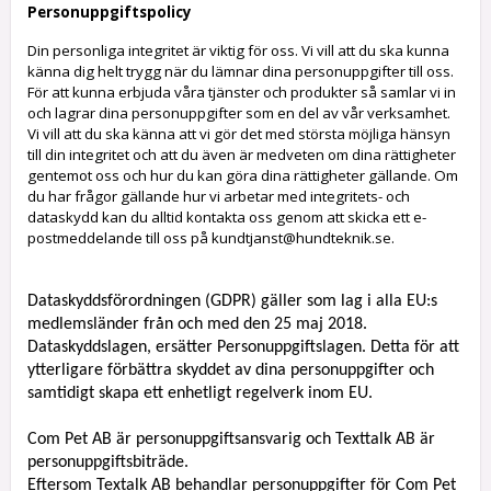
Personuppgiftspolicy
Din personliga integritet är viktig för oss. Vi vill att du ska kunna
känna dig helt trygg när du lämnar dina personuppgifter till oss.
För att kunna erbjuda våra tjänster och produkter så samlar vi in
och lagrar dina personuppgifter som en del av vår verksamhet.
Vi vill att du ska känna att vi gör det med största möjliga hänsyn
till din integritet och att du även är medveten om dina rättigheter
gentemot oss och hur du kan göra dina rättigheter gällande. Om
du har frågor gällande hur vi arbetar med integritets- och
dataskydd kan du alltid kontakta oss genom att skicka ett e-
postmeddelande till oss på kundtjanst@hundteknik.se.
Dataskyddsförordningen (GDPR) gäller som lag i alla EU:s
medlemsländer från och med den 25 maj 2018.
Dataskyddslagen, ersätter Personuppgiftslagen. Detta för att
ytterligare förbättra skyddet av dina personuppgifter och
samtidigt skapa ett enhetligt regelverk inom EU.
Com Pet AB är personuppgiftsansvarig och Texttalk AB är
personuppgiftsbiträde.
Eftersom Textalk AB behandlar personuppgifter för Com Pet