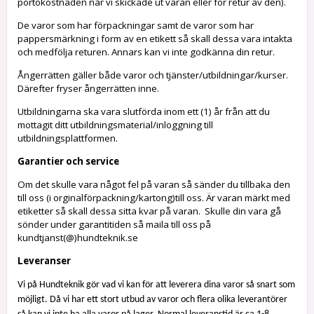
portokostnaden när vi skickade ut varan eller för retur av den).
De varor som har förpackningar samt de varor som har
pappersmärkning i form av en etikett så skall dessa vara intakta
och medfölja returen. Annars kan vi inte godkänna din retur.
Ångerrätten gäller både varor och tjänster/utbildningar/kurser.
Därefter fryser ångerrätten inne.
Utbildningarna ska vara slutförda inom ett (1) år från att du
mottagit ditt utbildningsmaterial/inloggning till
.
utbildningsplattformen
Garantier och service
Om det skulle vara något fel på varan så sänder du tillbaka den
till oss (i orginalförpackning/kartong)till oss. Är varan märkt med
etiketter så skall dessa sitta kvar på varan. Skulle din vara gå
sönder under garantitiden så maila till oss på
kundtjanst(@)hundteknik.se
Leveranser
Vi på Hundteknik gör vad vi kan för att leverera dina varor så snart som
möjligt. Då vi har ett stort utbud av varor och flera olika leverantörer