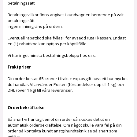
betalningssätt.
Betalningsvillkor finns angivet i kundvagnen beroende på valt
betalningssätt.
Ingen minimigräns på ordern.
Eventuell rabattkod ska fyllas i för avsedd ruta i kassan. Endast
en (1) rabattkod kan nyttjas per köptillfälle.
Vi har inget minsta beställningsbelopp hos oss.
Fraktpriser
Din order kostar 65 kronor i frakt + exp.avgift oavsett hur mycket
du handlar. Vi använder Posten (försändelser upp till 1 kg) och
DHL (över 1 kg) till våra leveranser.
Orderbekräftelse
Så snart vi har tagit emot din order så skickas det ut en
automatisk orderbekräftelse. Om något skulle vara fel på din
order så kontakta kundtjanst@hundteknik.se så snart som
möjligt.