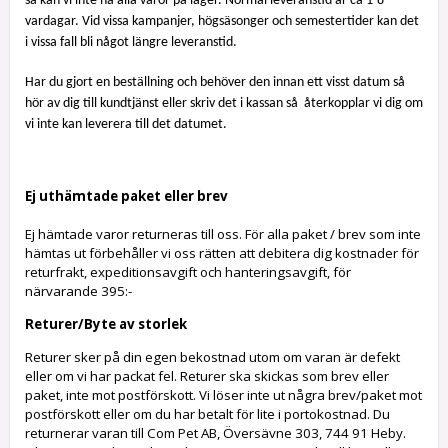
så kan vi inte ha alla varor på lager. Normal leveranstid är ca 1-8
vardagar. Vid vissa kampanjer, högsäsonger och semestertider kan det
i vissa fall bli något längre leveranstid.
Har du gjort en beställning och behöver den innan ett visst datum så
hör av dig till kundtjänst eller skriv det i kassan så
återkopplar vi dig om
vi inte kan leverera till det datumet.
Ej uthämtade paket eller brev
Ej hämtade varor returneras till oss. För alla paket / brev som inte
hämtas ut förbehåller vi oss rätten att debitera dig kostnader för
returfrakt, expeditionsavgift och hanteringsavgift, för
närvarande 395:-
Returer/Byte av storlek
Returer sker på din egen bekostnad utom om varan är defekt
eller om vi har packat fel. Returer ska skickas som brev eller
paket, inte mot postförskott. Vi löser inte ut några brev/paket mot
postförskott eller om du har betalt för lite i portokostnad. Du
returnerar varan till Com Pet AB, Översävne 303, 744 91 Heby.