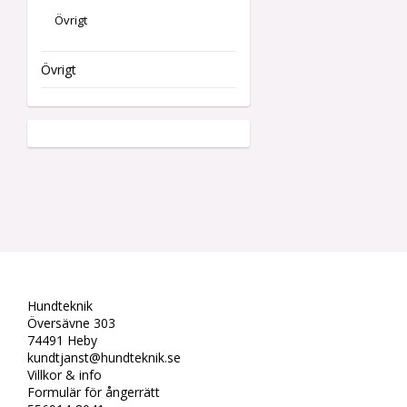
Övrigt
Övrigt
Hundteknik
Översävne 303
74491 Heby
kundtjanst@hundteknik.se
Villkor & info
Formulär för ångerrätt