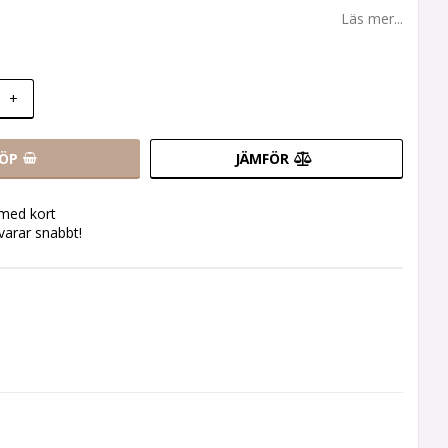
Läs mer...
+
ÖP
JÄMFÖR
 med kort
svarar snabbt!