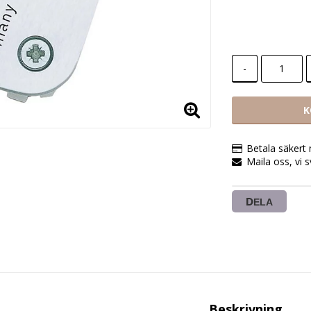
-
K
Betala säkert
Maila oss, vi 
DELA
Beskrivning