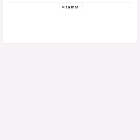
- Kapacitet10 ml 

Visa mer
Tips - det går även att trä på nappen på en pipett om du 
behöver droppa ersättning på tungan på en mycket liten 
hundvalp/kattunge/djurunge.