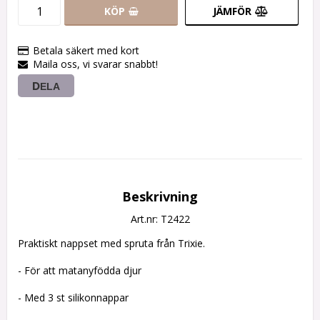
KÖP
JÄMFÖR
Betala säkert med kort
Maila oss, vi svarar snabbt!
DELA
Beskrivning
Art.nr: T2422
Praktiskt nappset med spruta från Trixie.

- För att matanyfödda djur

- Med 3 st silikonnappar
