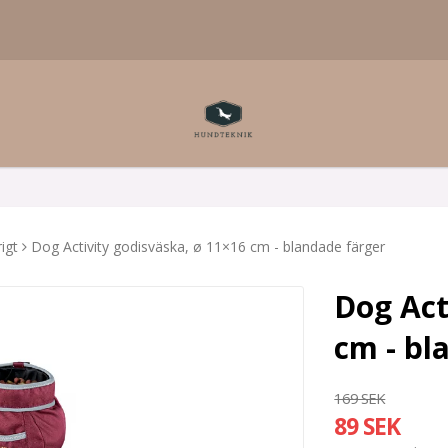
igt
Dog Activity godisväska, ø 11×16 cm - blandade färger
Dog Act
cm - bl
169 SEK
89 SEK