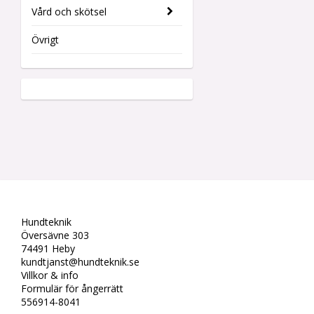
Vård och skötsel
Övrigt
Hundteknik
Översävne 303
74491 Heby
kundtjanst@hundteknik.se
Villkor & info
Formulär för ångerrätt
556914-8041