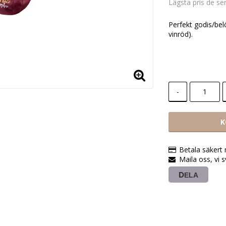
Lägsta pris de s
Perfekt godis/belö
vinröd).
-
K
Betala säkert
Maila oss, vi 
DELA