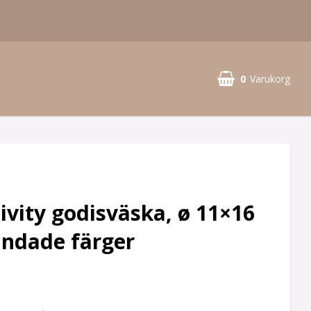
0
Varukorg
ivity godisväska, ø 11×16
andade färger