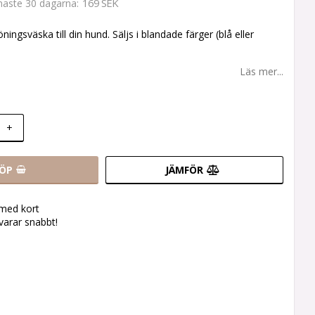
169 SEK
enaste 30 dagarna
ningsväska till din hund. Säljs i blandade färger (blå eller
Läs mer...
+
ÖP
JÄMFÖR
 med kort
svarar snabbt!