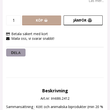
Läs mer...
KÖP
JÄMFÖR
Betala säkert med kort
Maila oss, vi svarar snabbt!
DELA
Beskrivning
Art.nr: Im686.2412
Sammansättning : Kött och animaliska biprodukter (min 20 % 