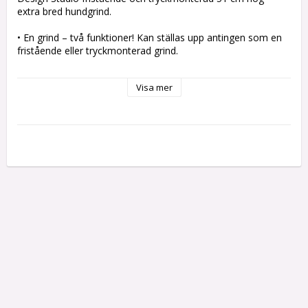
extra bred hundgrind.

• En grind – två funktioner! Kan ställas upp antingen som en 
fristående eller tryckmonterad grind.

• EXTRA BRED! Kan expanderas för att passa i en rad olika 
Visa mer
öppningar från 97-152 cm bredd och är 51 cm hög.

• Praktisk design – du kliver över grinden.

• Förstklassig trädekor ser elegant ut i alla hem.

• Enkel installation! Bara expandera och lås fast på plats.

• Idealisk för extra breda öppningar.

• Perfekt för valpar och små och medelstora hundar.

 Specifikationer:

 Höjd: 51 cm

 Bredd: 97-152 cm

 Färg: Förstklassigt mörkbrunt trä.
