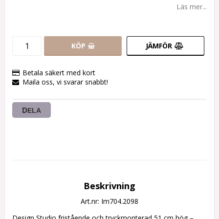
Läs mer...
KÖP
JÄMFÖR
Betala säkert med kort
Maila oss, vi svarar snabbt!
DELA
Beskrivning
Art.nr: Im704.2098
Design Studio fristående och tryckmonterad 51 cm hög – 