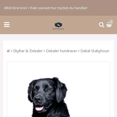
Alltid 65 kronor i frakt oavsett hur mycket du handlar!
0
Skyltar & Dekaler
Dekaler hundraser
Dekal Stabyhoun